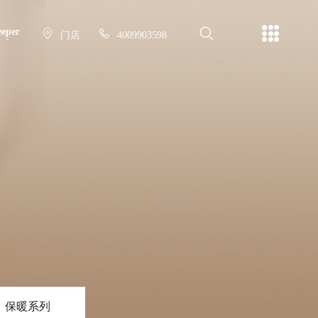
eper
门店
4009903598
管家
保暖系列